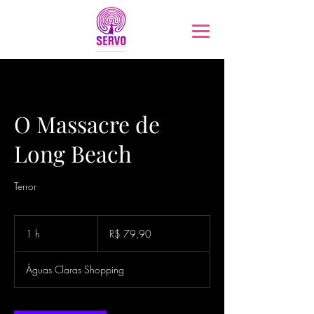
O Massacre de
Long Beach
Terror
79,90
Reais
1 h
1
R$ 79,90
brasileiros
Águas Claras Shopping