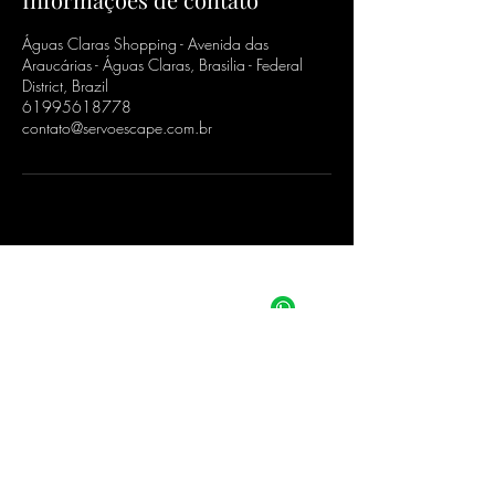
Águas Claras Shopping - Avenida das
Araucárias - Águas Claras, Brasilia - Federal
District, Brazil
61995618778
contato@servoescape.com.br
CONTATO
Telefone:
+55 61 9143-5949
Email:
contato@servoescape.com.br
Endereço:
ÁGUAS CLARAS SHOPPING - CEP:
71936-250
Av. das Araucárias, 1835/2005 - Águas Claras,
Brasília - DF
JK SHOPPING - CEP:
72145-450