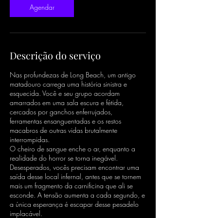
Agendar
Descrição do serviço
Nas profundezas de Long Beach, um antigo
matadouro carrega uma história sinistra e
esquecida. Você e seu grupo acordam
amarrados em uma sala escura e fétida,
cercados por ganchos enferrujados,
ferramentas ensanguentadas e os restos
macabros de outras vidas brutalmente
interrompidas.
O cheiro de sangue enche o ar, enquanto a
realidade do horror se torna inegável.
Desesperados, vocês precisam encontrar uma
saída desse local infernal, antes que se tornem
mais um fragmento da carnificina que ali se
esconde. A tensão aumenta a cada segundo, e
a única esperança é escapar desse pesadelo