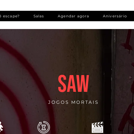
é escape?
Salas
Agendar agora
Aniversário
SAW
JOGOS MORTAIS