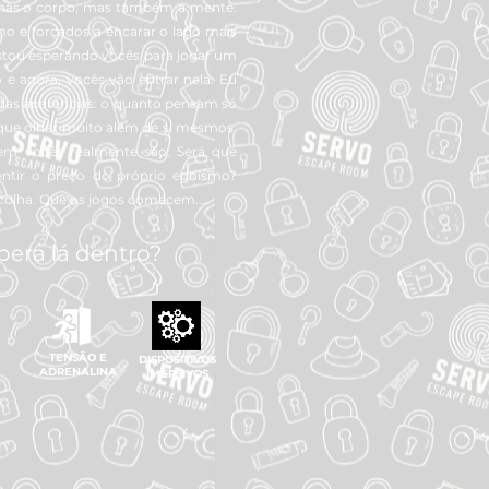
enas o corpo, mas também a mente.
o e forçados a encarar o lado mais
stou esperando vocês para jogar um
e agora, vocês vão entrar nela. Eu
das aparências: o quanto pensam só
 que olhar muito além de si mesmos.
uem vocês realmente são. Será que
entir o preço do próprio egoísmo?
colha. Que os jogos comecem...
pera lá dentro?
TENSÃO E
DISPOSITIVOS
ADRENALINA
IMERSIVOS