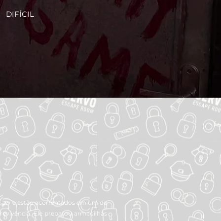
DIFÍCIL
 Saw e estão acorrentados em um de
revivência. Ele preparou armadilhas