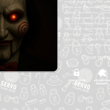
mortais para torturar não ap
Vocês serão testados ao máxim
sombrio de si mesmos. “Olá, e
jogo. O egoísmo é uma prisão 
vejo o que escondem por trás 
nas próprias vidas. Hoje terão
Aqui, cada escolha revela q
quando a dor apertar, vão s
Viver ou morrer. Façam sua es
O que te es
CONEXÃO DE
ATMOSFERA
FATOS
IMERSIVA