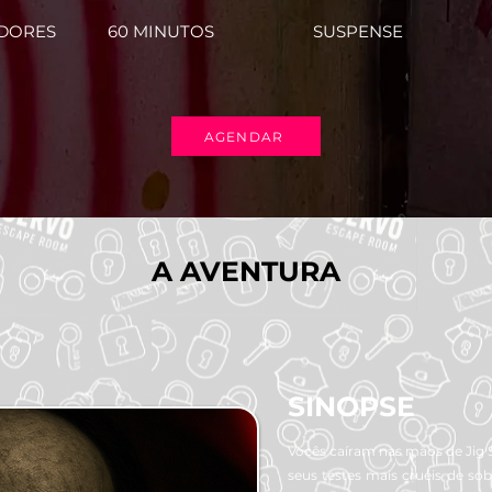
ADORES
60 MINUTOS
SUSPENSE
AGENDAR
A AVENTURA
SINOPSE
Vocês caíram nas mãos de Jig
seus testes mais cruéis de sob